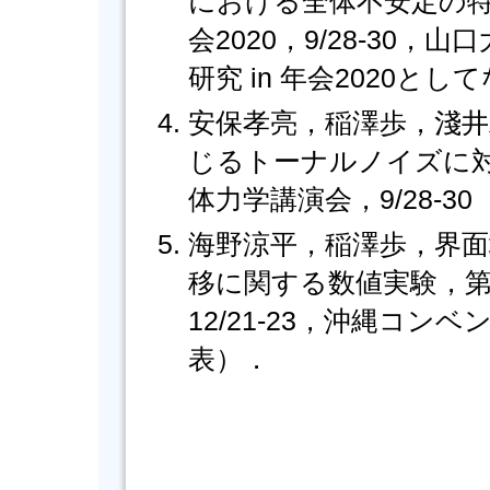
における全体不安定の
会2020，9/28-30
研究 in 年会2020とし
安保孝亮，稲澤歩，淺
じるトーナルノイズに対
体力学講演会，9/28-
海野涼平，稲澤歩，界
移に関する数値実験，第
12/21-23，沖縄コ
表）．