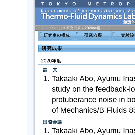
トップページ
»
研究成果
»
2020年度
コ
ン
テ
ン
ツ
の
開
Takaaki Abo, Ayumu Ina
始
study on the feedback-l
protuberance noise in b
of Mechanics/B Fluids 85
Takaaki Abo, Ayumu Inas